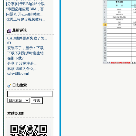
[分享]对于BIM的16个误...
“审图必须应用BIM，否...
问题:打开excel的时候...
优秀工程建设视频教程...
最新评论
CAD插件更新失败了怎...
63
安装不了，显示：下载...
下载下列资源时发生错...
在那下载?
分享了 没见注册...
麻烦 请教为什么...
cc[evil][frown]
日志搜索
本站QQ群