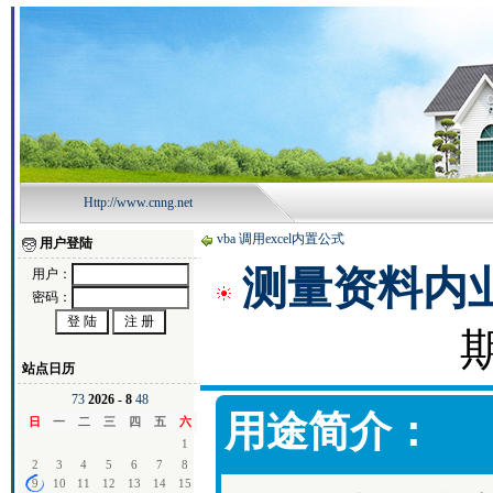
Http://www.cnng.net
vba 调用excel内置公式
用户登陆
测量资料内业小宝
用户：
密码：
期
站点日历
7
3
2026 - 8
4
8
用途简介：
日
一
二
三
四
五
六
1
2
3
4
5
6
7
8
9
10
11
12
13
14
15