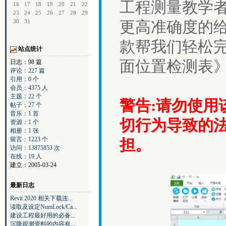
工程测量教学
16
17
18
19
20
21
22
23
24
25
26
27
28
29
30
31
更高准确度的
款帮我们轻松
站点统计
面位置检测表
日志：98 篇
评论：227 篇
引用：0 个
会员：4375 人
主题：22 个
警告:请勿使用
帖子：27 个
音乐：1 首
切行为导致的
资源：1 个
相册：1 张
留言：1223 个
担。
访问：13875853 次
在线：19 人
建立：2005-03-24
最新日志
Revit 2020 相关下载连...
读取及设定NumLock/Ca...
建设工程最好用的必备...
沉降观测资料的内容有...