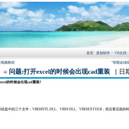
首页
原创软件
VB文挡
设视频教程
“审图必须
问题:打开excel的时候会出现cad重装
[ 日期：
excel的时候会出现cad重装?
统盘中的三个文件：VBE6INTL.DLL、VBE6.DLL、VBE6EXT.OLB，然后