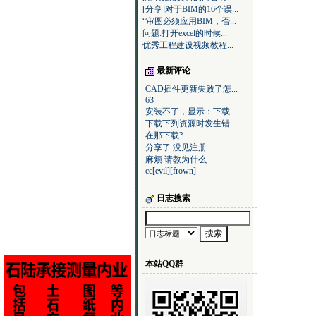
[分享]对于BIM的16个误...
“审图必须应用BIM，否...
问题:打开excel的时候...
优秀工程建设视频教程...
最新评论
CAD插件更新失败了怎...
63
安装不了，显示：下载...
下载下列资源时发生错...
在那下载?
分享了 没见注册...
麻烦 请教为什么...
cc[evil][frown]
日志搜索
本站QQ群