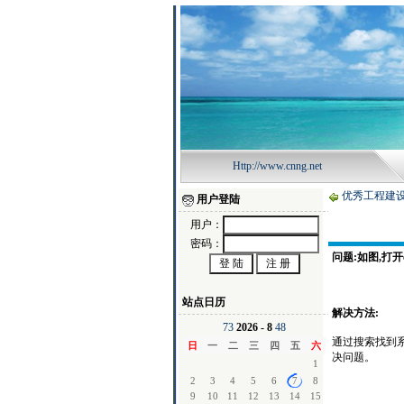
Http://www.cnng.net
优秀工程建
用户登陆
用户：
密码：
问题:如图,打开
站点日历
解决方法:
7
3
2026 - 8
4
8
通过搜索找到系
日
一
二
三
四
五
六
决问题。
1
2
3
4
5
6
7
8
9
10
11
12
13
14
15