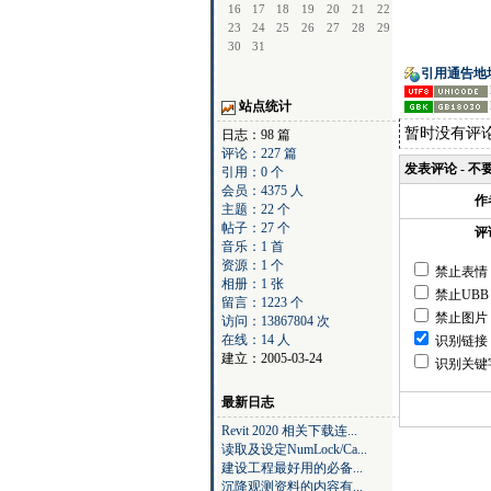
16
17
18
19
20
21
22
23
24
25
26
27
28
29
30
31
引用通告地
站点统计
暂时没有评
日志：98 篇
评论：227 篇
发表评论 - 
引用：0 个
会员：4375 人
作
主题：22 个
帖子：27 个
评
音乐：1 首
资源：1 个
禁止表情
相册：1 张
禁止UBB
留言：1223 个
禁止图片
访问：13867804 次
在线：14 人
识别链接
建立：2005-03-24
识别关键
最新日志
Revit 2020 相关下载连...
读取及设定NumLock/Ca...
建设工程最好用的必备...
沉降观测资料的内容有...