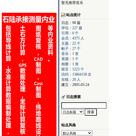
暂无推荐音乐
站点统计
日志：98 篇
评论：227 篇
引用：0 个
会员：4375 人
主题：22 个
帖子：27 个
音乐：1 首
资源：1 个
相册：1 张
留言：1223 个
访问：13864158 次
在线：20 人
建立：2005-03-24
日志搜索
站点风格