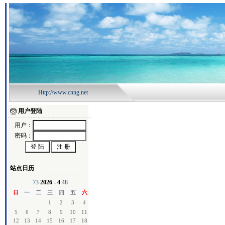
Http://www.cnng.net
用户登陆
用户：
密码：
站点日历
7
3
2026 - 4
4
8
日
一
二
三
四
五
六
1
2
3
4
5
6
7
8
9
10
11
12
13
14
15
16
17
18