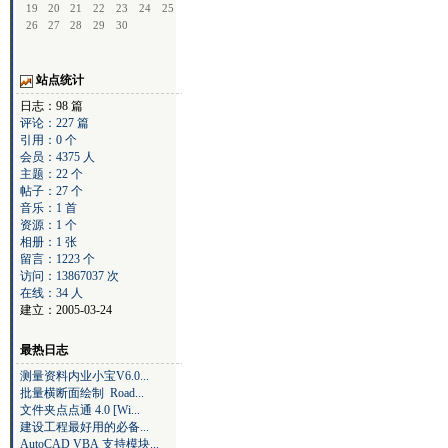
19
20
21
22
23
24
25
26
27
28
29
30
站点统计
日志：98 篇
评论：227 篇
引用：0 个
会员：4375 人
主题：22 个
帖子：27 个
音乐：1 首
资源：1 个
相册：1 张
留言：1223 个
访问：13867037 次
在线：34 人
建立：2005-03-24
最热日志
测量资料内业小宝V6.0...
批量横断面绘制 Road...
文件夹点点通 4.0 [Wi...
建设工程最好用的必备...
AutoCAD VBA 支持模块...