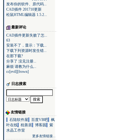
发布你的软件、原代码...
CAD插件 201710更新
松鼠HTML编辑器 1.5.2...
最新评论
CAD插件更新失败了怎...
63
安装不了，显示：下载...
下载下列资源时发生错...
在那下载?
分享了 没见注册...
麻烦 请教为什么...
cc[evil][frown]
日志搜索
友情链接
石陆软件屋
百度VB吧
枫
叶在线
枕善居
博客园
紫
水晶工作室
更多友情链接...